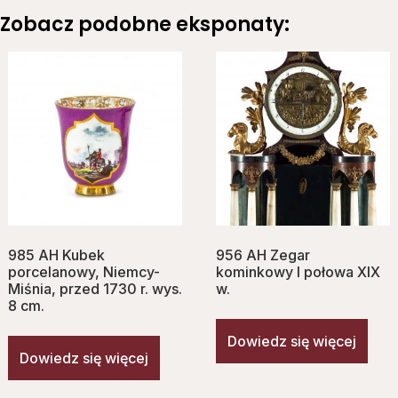
Zobacz podobne eksponaty:
985 AH Kubek
956 AH Zegar
porcelanowy, Niemcy-
kominkowy I połowa XIX
Miśnia, przed 1730 r. wys.
w.
8 cm.
Dowiedz się więcej
Dowiedz się więcej