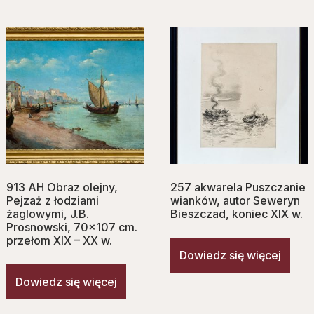
913 AH Obraz olejny,
257 akwarela Puszczanie
Pejzaż z łodziami
wianków, autor Seweryn
żaglowymi, J.B.
Bieszczad, koniec XIX w.
Prosnowski, 70×107 cm.
przełom XIX – XX w.
Dowiedz się więcej
Dowiedz się więcej