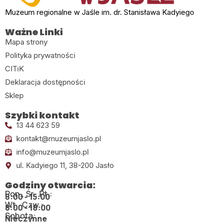
Muzeum regionalne w Jaśle im. dr. Stanisława Kadyiego
Ważne Linki
Mapa strony
Polityka prywatności
CITiK
Deklaracja dostępności
Sklep
Szybki kontakt
13 44 623 59
kontakt@muzeumjaslo.pl
info@muzeumjaslo.pl
ul. Kadyiego 11, 38-200 Jasło
Godziny otwarcia:
Pon., Śr., Pt.:
8:00 - 15:00
Wt., Czw.:
8:00 - 18:00
Sobota:
Nieczynne