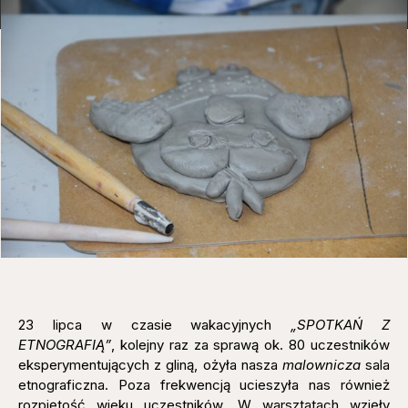
23 lipca w czasie wakacyjnych
„SPOTKAŃ Z
ETNOGRAFIĄ”
, kolejny raz za sprawą ok. 80 uczestników
eksperymentujących z gliną, ożyła nasza
malownicza
sala
etnograficzna. Poza frekwencją ucieszyła nas również
rozpiętość wieku uczestników. W warsztatach wzięły