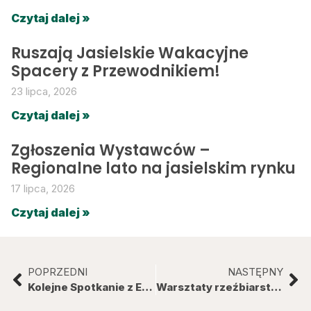
Czytaj dalej »
Ruszają Jasielskie Wakacyjne
Spacery z Przewodnikiem!
23 lipca, 2026
Czytaj dalej »
Zgłoszenia Wystawców –
Regionalne lato na jasielskim rynku
17 lipca, 2026
Czytaj dalej »
POPRZEDNI
NASTĘPNY
Kolejne Spotkanie z Etnografią
Warsztaty rzeźbiarstwa w ramach „Spotkań z etnografią”