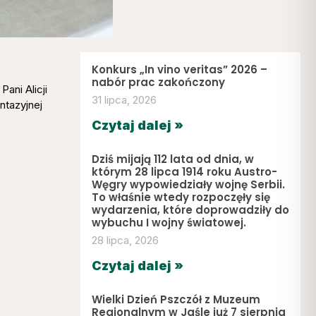
Konkurs „In vino veritas” 2026 –
nabór prac zakończony
Pani Alicji
31 lipca, 2026
ntazyjnej
Czytaj dalej »
Dziś mijają 112 lata od dnia, w
którym 28 lipca 1914 roku Austro-
Węgry wypowiedziały wojnę Serbii.
To właśnie wtedy rozpoczęły się
wydarzenia, które doprowadziły do
wybuchu I wojny światowej.
28 lipca, 2026
Czytaj dalej »
Wielki Dzień Pszczół z Muzeum
Regionalnym w Jaśle już 7 sierpnia