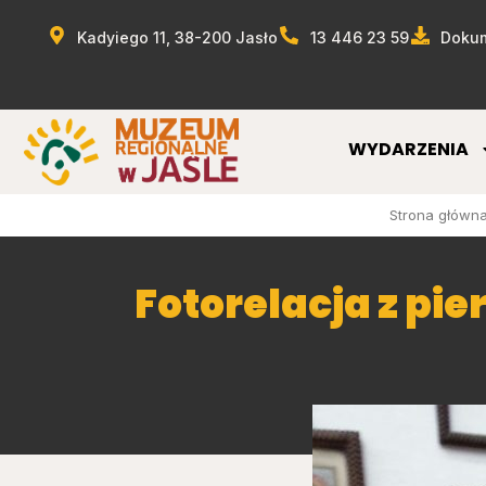
Kadyiego 11, 38-200 Jasło
13 446 23 59
Dokum
WYDARZENIA
Strona główn
Fotorelacja z pi