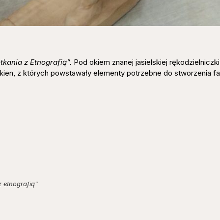
tkania z Etnografią”.
Pod okiem znanej jasielskiej rękodzielniczki 
ókien, z których powstawały elementy potrzebne do stworzenia fa
z etnografią”