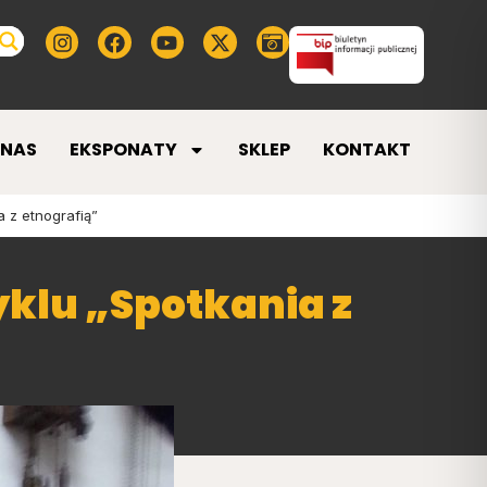
 NAS
EKSPONATY
SKLEP
KONTAKT
 z etnografią”
yklu „Spotkania z