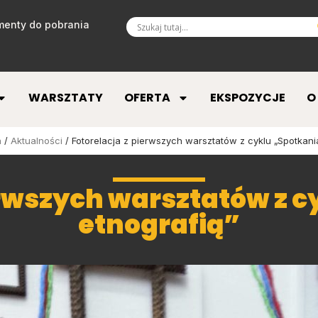
enty do pobrania
WARSZTATY
OFERTA
EKSPOZYCJE
O
a
/
Aktualności
/ Fotorelacja z pierwszych warsztatów z cyklu „Spotkania
erwszych warsztatów z c
etnografią”