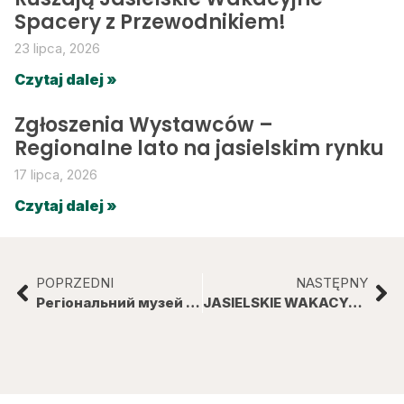
Spacery z Przewodnikiem!
23 lipca, 2026
Czytaj dalej »
Zgłoszenia Wystawców –
Regionalne lato na jasielskim rynku
17 lipca, 2026
Czytaj dalej »
POPRZEDNI
NASTĘPNY
Регіональний музей в Яслі Запрошує на безкоштовні культурнізаходи з метою пізнанняпольської мовий культури.
JASIELSKIE WAKACYJNE SPACERY Z PRZEWODNIKIEM – 21.07.2022