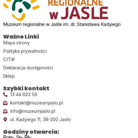
Muzeum regionalne w Jaśle im. dr. Stanisława Kadyiego
Ważne Linki
Mapa strony
Polityka prywatności
CITiK
Deklaracja dostępności
Sklep
Szybki kontakt
13 44 623 59
kontakt@muzeumjaslo.pl
info@muzeumjaslo.pl
ul. Kadyiego 11, 38-200 Jasło
Godziny otwarcia:
Pon., Śr., Pt.: