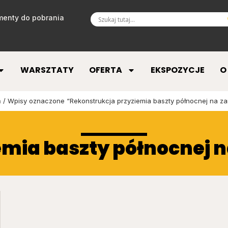
enty do pobrania
WARSZTATY
OFERTA
EKSPOZYCJE
O
a
/ Wpisy oznaczone “Rekonstrukcja przyziemia baszty północnej na z
emia baszty północnej 