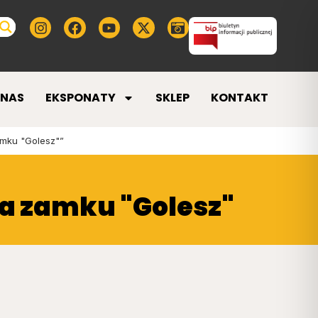
 NAS
EKSPONATY
SKLEP
KONTAKT
amku "Golesz"”
na zamku "Golesz"