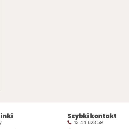
inki
Szybki kontakt
y
13 44 623 59