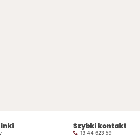
inki
Szybki kontakt
y
13 44 623 59