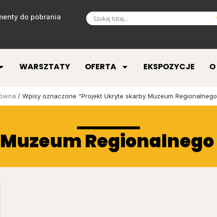
enty do pobrania
WARSZTATY
OFERTA
EKSPOZYCJE
O
łówna
/ Wpisy oznaczone “Projekt Ukryte skarby Muzeum Regionalnego
y Muzeum Regionalnego 