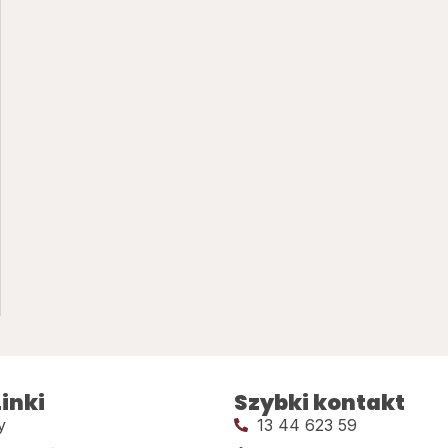
inki
Szybki kontakt
y
13 44 623 59