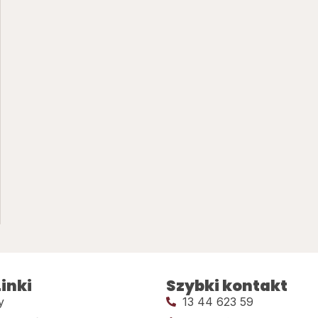
inki
Szybki kontakt
y
13 44 623 59