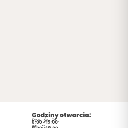
Godziny otwarcia:
Pon., Śr., Pt.:
8:00 - 15:00
Wt., Czw.: