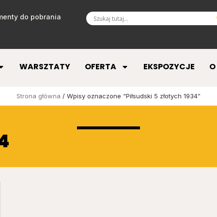
enty do pobrania
WARSZTATY
OFERTA
EKSPOZYCJE
O
Strona główna
/ Wpisy oznaczone “Piłsudski 5 złotych 1934”
34