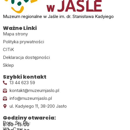
Muzeum regionalne w Jaśle im. dr. Stanisława Kadyiego
Ważne Linki
Mapa strony
Polityka prywatności
CITiK
Deklaracja dostępności
Sklep
Szybki kontakt
13 44 623 59
kontakt@muzeumjaslo.pl
info@muzeumjaslo.pl
ul. Kadyiego 11, 38-200 Jasło
Godziny otwarcia:
Pon., Śr., Pt.:
8:00 - 15:00
Wt., Czw.: