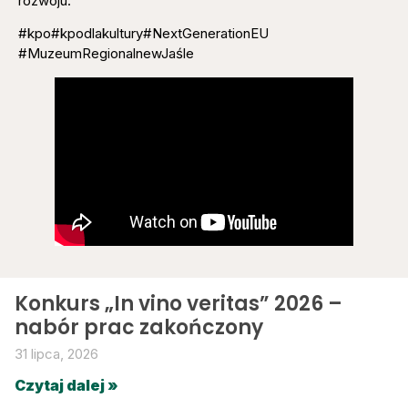
rozwoju.
#kpo#kpodlakultury#NextGenerationEU
#MuzeumRegionalnewJaśle
Konkurs „In vino veritas” 2026 –
nabór prac zakończony
31 lipca, 2026
Czytaj dalej »