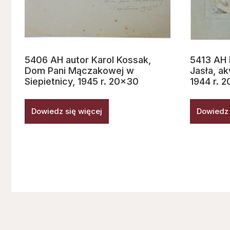
5406 AH autor Karol Kossak,
5413 AH 
Dom Pani Mączakowej w
Jasła, a
Siepietnicy, 1945 r. 20×30
1944 r. 
Dowiedz się więcej
Dowiedz 