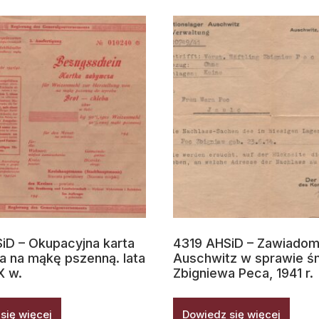
iD – Okupacyjna karta
4319 AHSiD – Zawiadom
 na mąkę pszenną. lata
Auschwitz w sprawie śm
X w.
Zbigniewa Peca, 1941 r.
się więcej
Dowiedz się więcej