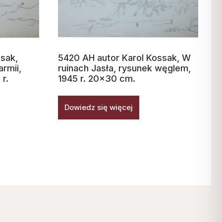
ssak,
5420 AH autor Karol Kossak, W
rmii,
ruinach Jasła, rysunek węglem,
r.
1945 r. 20×30 cm.
Dowiedz się więcej