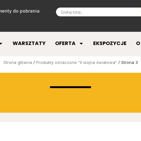
enty do pobrania
WARSZTATY
OFERTA
EKSPOZYCJE
O
Strona główna
/
Produkty oznaczone “II wojna światowa”
/ Strona 3