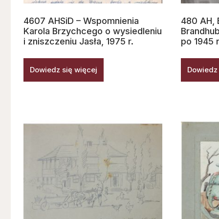
4607 AHSiD – Wspomnienia
480 AH, E
Karola Brzychcego o wysiedleniu
Brandhub
i zniszczeniu Jasła, 1975 r.
po 1945 r
Dowiedz się więcej
Dowiedz 