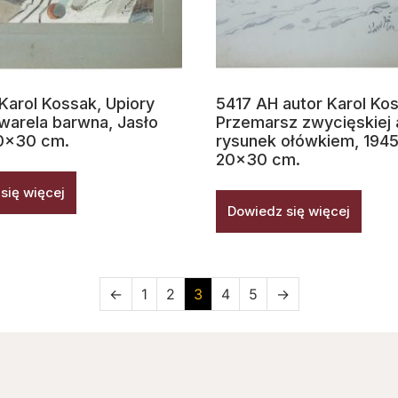
Karol Kossak, Upiory
5417 AH autor Karol Ko
kwarela barwna, Jasło
Przemarsz zwycięskiej a
20×30 cm.
rysunek ołówkiem, 1945 
20×30 cm.
się więcej
Dowiedz się więcej
←
1
2
3
4
5
→