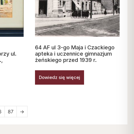
64 AF ul 3-go Maja i Czackiego
rzy ul.
apteka i uczennice gimnazjum
.,
żeńskiego przed 1939 r.
Dowiedz się więcej
6
87
→