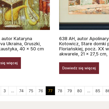
 autor Kataryna
638 AH, autor Apolinary
a Ukraina, Gruszki,
Kotowicz, Stare domki p
kaustyka, 40 x 50 cm
Floriańskiej, pocz. XX w
akwarele, 21 x 27,5 cm,
się więcej
Dowiedz się więcej
3
…
74
75
76
77
78
79
80
…
85
8