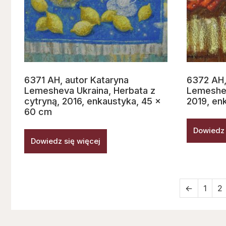
6371 AH, autor Kataryna
6372 AH,
Lemesheva Ukraina, Herbata z
Lemeshev
cytryną, 2016, enkaustyka, 45 x
2019, en
60 cm
Dowiedz 
Dowiedz się więcej
←
1
2