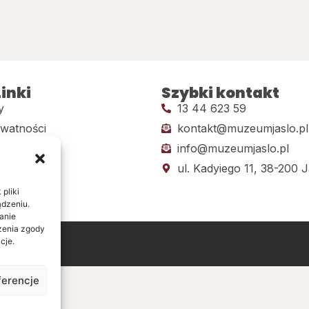
inki
Szybki kontakt
y
13 44 623 59
ywatności
kontakt@muzeumjaslo.pl
info@muzeumjaslo.pl
dostępności
ul. Kadyiego 11, 38-200 J
pliki
ądzeniu.
anie
ażenia zgody
cje.
ine
ferencje