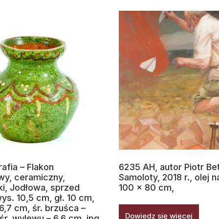
afia – Flakon
6235 AH, autor Piotr Bet
y, ceramiczny,
Samoloty, 2018 r., olej n
i, Jodłowa, sprzed
100 x 80 cm,
wys. 10,5 cm, gł. 10 cm,
 6,7 cm, śr. brzuśca –
Dowiedz się więcej
śr. wylewu – 6,6 cm .jpg