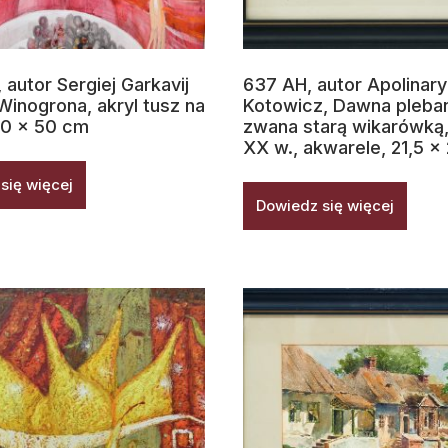
autor Sergiej Garkavij
637 AH, autor Apolinary
Winogrona, akryl tusz na
Kotowicz, Dawna pleba
70 x 50 cm
zwana starą wikarówką,
XX w., akwarele, 21,5 x
się więcej
Dowiedz się więcej