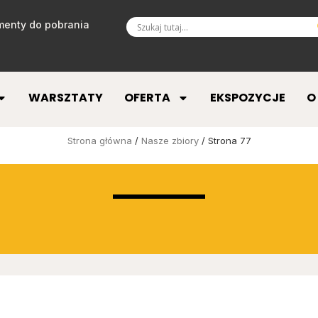
enty do pobrania
WARSZTATY
OFERTA
EKSPOZYCJE
O
Strona główna
/
Nasze zbiory
/ Strona 77