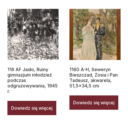
116 AF Jasło, Ruiny
1160 A-H, Seweryn
gimnazjum młodzież
Bieszczad, Zosia i Pan
podczas
Tadeusz, akwarela,
odgruzowywania, 1945
51,5×34,5 cm
r.
Dowiedz się więcej
Dowiedz się więcej