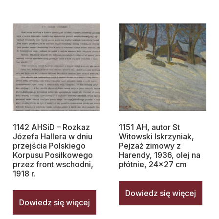
1142 AHSiD – Rozkaz
1151 AH, autor St
Józefa Hallera w dniu
Witowski Iskrzyniak,
przejścia Polskiego
Pejzaż zimowy z
Korpusu Posiłkowego
Harendy, 1936, olej na
przez front wschodni,
płótnie, 24×27 cm
1918 r.
Dowiedz się więcej
Dowiedz się więcej