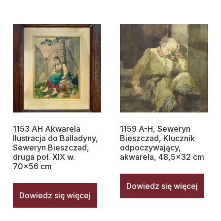
1153 AH Akwarela
1159 A-H, Seweryn
Ilustracja do Balladyny,
Bieszczad, Klucznik
Seweryn Bieszczad,
odpoczywający,
druga poł. XIX w.
akwarela, 48,5×32 cm
70×56 cm
Dowiedz się więcej
Dowiedz się więcej