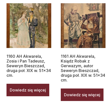
1160 AH Akwarela,
1161 AH Akwarela,
Zosia i Pan Tadeusz,
Ksiądz Robak z
Seweryn Bieszczad,
Gerwazym, autor
druga poł. XIX w. 51×34
Seweryn Bieszczad,
cm.
druga poł. XIX w. 51×34
cm.
Dowiedz się więcej
Dowiedz się więcej