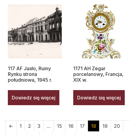
117 AF Jasło, Ruiny
1171 AH Zegar
Rynku strona
porcelanowy, Francja,
południowa, 1945 r.
XIX w.
Dowiedz się więcej
Dowiedz się więcej
←
1
2
3
…
15
16
17
18
19
20