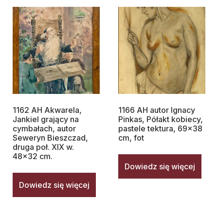
1162 AH Akwarela,
1166 AH autor Ignacy
Jankiel grający na
Pinkas, Półakt kobiecy,
cymbałach, autor
pastele tektura, 69×38
Seweryn Bieszczad,
cm, fot
druga poł. XIX w.
48×32 cm.
Dowiedz się więcej
Dowiedz się więcej