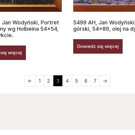
 Jan Wodyński, Portret
5499 AH, Jan Wodyński,
y wg Holbeina 54×54,
górski, 54×89, olej na d
ykcie.
Dowiedz się więcej
się więcej
←
1
2
3
4
5
6
7
→