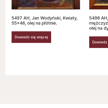
5497 AH, Jan Wodyński, Kwiaty,
5498 AH,
55×46, olej na płótnie.
mężczyzn
olej na d
Dowiedz się więcej
Dowiedz 