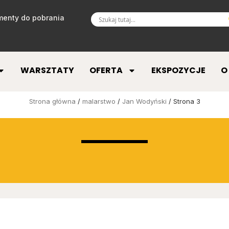
enty do pobrania
WARSZTATY
OFERTA
EKSPOZYCJE
O
Strona główna
/
malarstwo
/
Jan Wodyński
/ Strona 3