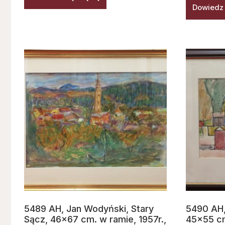
Dowiedz 
5489 AH, Jan Wodyński, Stary
5490 AH,
Sącz, 46×67 cm. w ramie, 1957r.,
45×55 cm