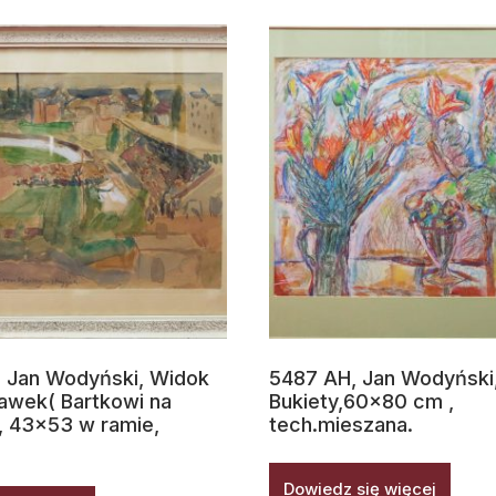
 Jan Wodyński, Widok
5487 AH, Jan Wodyński
awek( Bartkowi na
Bukiety,60×80 cm ,
), 43×53 w ramie,
tech.mieszana.
Dowiedz się więcej