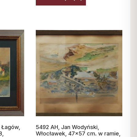
, Łagów,
5492 AH, Jan Wodyński,
8,
Włocławek, 47×57 cm. w ramie,