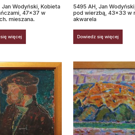
 Jan Wodyński, Kobieta
5495 AH, Jan Wodyński
ańczami, 47×37 w
pod wierzbą, 43×33 w 
ech. mieszana.
akwarela
się więcej
Dowiedz się więcej