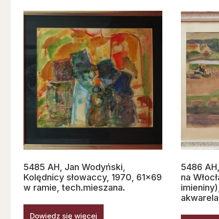
5485 AH, Jan Wodyński,
5486 AH,
Kolędnicy słowaccy, 1970, 61×69
na Włocł
w ramie, tech.mieszana.
imieniny
akwarela
Dowiedz się więcej