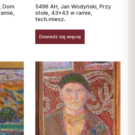
, Dom
5496 AH, Jan Wodyński, Przy
ramie,
stole, 43×43 w ramie,
tech.miesz.
Dowiedz się więcej