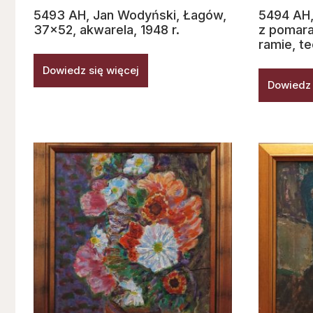
5493 AH, Jan Wodyński, Łagów,
5494 AH,
37×52, akwarela, 1948 r.
z pomar
ramie, t
Dowiedz się więcej
Dowiedz 