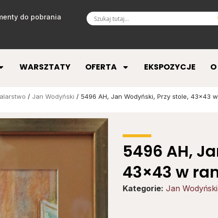
enty do pobrania
WARSZTATY
OFERTA
EKSPOZYCJE
O
alarstwo
/
Jan Wodyński
/ 5496 AH, Jan Wodyński, Przy stole, 43×43 w 
5496 AH, Ja
43×43 w ram
Kategorie:
Jan Wodyński