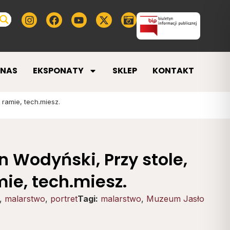
 NAS
EKSPONATY
SKLEP
KONTAKT
ramie, tech.miesz.
n Wodyński, Przy stole,
ie, tech.miesz.
,
malarstwo
,
portret
Tagi:
malarstwo
,
Muzeum Jasło