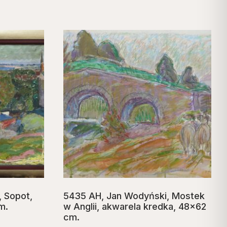
 Sopot,
5435 AH, Jan Wodyński, Mostek
m.
w Anglii, akwarela kredka, 48×62
cm.