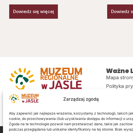
Dowiedz się więcej
Dowiedz s
Ważne L
Mapa stron
Polityka pr
Muzeum regionalne w Jaśle im. dr.
CITiK
Zarządzaj zgodą
Stanisława Kadyiego
Deklaracja 
Sklep
Aby zapewnić jak najlepsze wrażenia, korzystamy z technologii, takich jak 
cookie, do przechowywania i/lub uzyskiwania dostępu do informacji o urz
Zgoda na te technologie pozwoli nam przetwarzać dane, takie jak zachow
podczas przeglądania lub unikalne identyfikatory na tej stronie. Brak wyr