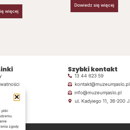
Dowiedz się więcej
ię więcej
inki
Szybki kontakt
y
13 44 623 59
ywatności
kontakt@muzeumjaslo.pl
info@muzeumjaslo.pl
dostępności
ul. Kadyiego 11, 38-200 J
pliki
ądzeniu.
anie
ażenia zgody