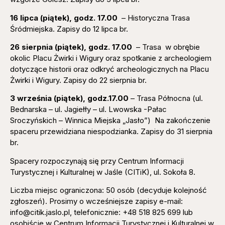
16 lipca (piątek), godz. 17.00
– Historyczna Trasa
Śródmiejska. Zapisy do 12 lipca br.
26 sierpnia (piątek), godz. 17.00
– Trasa w obrębie
okolic Placu Żwirki i Wigury oraz spotkanie z archeologiem
dotyczące historii oraz odkryć archeologicznych na Placu
Żwirki i Wigury. Zapisy do 22 sierpnia br.
3 września (piątek), godz.17.00
– Trasa Północna (ul.
Bednarska – ul. Jagiełły – ul. Lwowska -Pałac
Sroczyńskich – Winnica Miejska „Jasło”) Na zakończenie
spaceru przewidziana niespodzianka. Zapisy do 31 sierpnia
br.
Spacery rozpoczynają się przy Centrum Informacji
Turystycznej i Kulturalnej w Jaśle (CITiK), ul. Sokoła 8.
Liczba miejsc ograniczona: 50 osób (decyduje kolejność
zgłoszeń). Prosimy o wcześniejsze zapisy e-mail:
info@citik.jaslo.pl, telefonicznie: +48 518 825 699 lub
osobiście w Centrum Informacji Turystycznej i Kulturalnej w