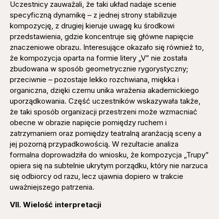
Uczestnicy zauważali, że taki układ nadaje scenie
specyficzną dynamikę – z jednej strony stabilizuje
kompozycję, z drugiej kieruje uwagę ku środkowi
przedstawienia, gdzie koncentruje się główne napięcie
znaczeniowe obrazu. Interesujące okazało się również to,
że kompozycja oparta na formie litery „V” nie została
zbudowana w sposób geometrycznie rygorystyczny;
przeciwnie – pozostaje lekko rozchwiana, miękka i
organiczna, dzięki czemu unika wrażenia akademickiego
uporządkowania. Część uczestników wskazywała także,
że taki sposób organizacji przestrzeni może wzmacniać
obecne w obrazie napięcie pomiędzy ruchem i
zatrzymaniem oraz pomiędzy teatralną aranżacją sceny a
jej pozorną przypadkowością. W rezultacie analiza
formalna doprowadziła do wniosku, że kompozycja „Trupy”
opiera się na subtelnie ukrytym porządku, który nie narzuca
się odbiorcy od razu, lecz ujawnia dopiero w trakcie
uważniejszego patrzenia.
VII. Wielość interpretacji