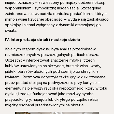
niejednoznaczny – zawieszony pomiędzy codziennością,
wspomnieniem i symboliczną inscenizacją. Szczególne
zainteresowanie wzbudziła centralna postać konia, który –
mimo swojej fizycznej obecności – wydaje się zaskakująco
spokojny i niemal wyłączony z dynamiki otaczającej go
świata.
IV. Interpretacja detali i nastroju dzieła
Kolejnym etapem dyskusji była analiza przedmiotów
rozmieszczonych w poszczególnych partiach obrazu.
Uczestnicy interpretowali znaczenie młotka, trzech
kubków ustawionych na skrzynce, butelek wina i wody,
jabłek, obrazów ułożonych pod sceną oraz skrzynki z
kwiatami. Rozmowa dotyczyła także gry w kulki trzymanej
przez postać stojącą na podwyższeniu przy kurtynie –
elementu na pierwszy rzut oka niepozornego, który w toku
dyskusji zaczął funkcjonować jako możliwy symbol
przypadku, gry, napięcia lub ukrytego porządku relacji
między osobami przedstawionymi na obrazie.