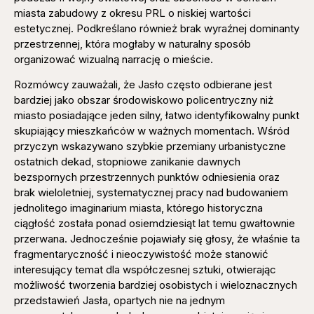
miasta zabudowy z okresu PRL o niskiej wartości
estetycznej. Podkreślano również brak wyraźnej dominanty
przestrzennej, która mogłaby w naturalny sposób
organizować wizualną narrację o mieście.
Rozmówcy zauważali, że Jasło często odbierane jest
bardziej jako obszar środowiskowo policentryczny niż
miasto posiadające jeden silny, łatwo identyfikowalny punkt
skupiający mieszkańców w ważnych momentach. Wśród
przyczyn wskazywano szybkie przemiany urbanistyczne
ostatnich dekad, stopniowe zanikanie dawnych
bezspornych przestrzennych punktów odniesienia oraz
brak wieloletniej, systematycznej pracy nad budowaniem
jednolitego imaginarium miasta, którego historyczna
ciągłość została ponad osiemdziesiąt lat temu gwałtownie
przerwana. Jednocześnie pojawiały się głosy, że właśnie ta
fragmentaryczność i nieoczywistość może stanowić
interesujący temat dla współczesnej sztuki, otwierając
możliwość tworzenia bardziej osobistych i wieloznacznych
przedstawień Jasła, opartych nie na jednym