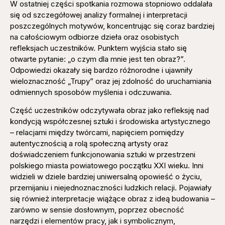
W ostatniej części spotkania rozmowa stopniowo oddalała
się od szczegółowej analizy formalnej i interpretacji
poszczególnych motywów, koncentrując się coraz bardziej
na całościowym odbiorze dzieła oraz osobistych
refleksjach uczestników. Punktem wyjścia stało się
otwarte pytanie: „o czym dla mnie jest ten obraz?”.
Odpowiedzi okazały się bardzo różnorodne i ujawniły
wieloznaczność „Trupy” oraz jej zdolność do uruchamiania
odmiennych sposobów myślenia i odczuwania.
Część uczestników odczytywała obraz jako refleksję nad
kondycją współczesnej sztuki i środowiska artystycznego
– relacjami między twórcami, napięciem pomiędzy
autentycznością a rolą społeczną artysty oraz
doświadczeniem funkcjonowania sztuki w przestrzeni
polskiego miasta powiatowego początku XXI wieku. Inni
widzieli w dziele bardziej uniwersalną opowieść o życiu,
przemijaniu i niejednoznaczności ludzkich relacji. Pojawiały
się również interpretacje wiążące obraz z ideą budowania –
zarówno w sensie dosłownym, poprzez obecność
narzędzi i elementów pracy, jak i symbolicznym,