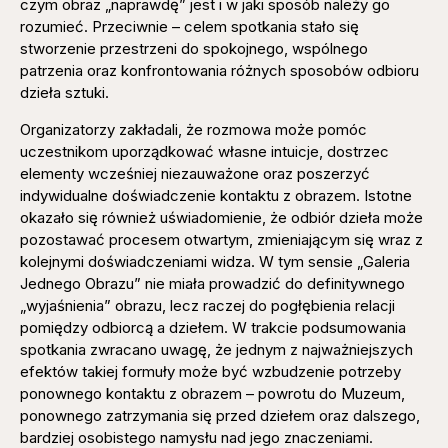
czym obraz „naprawdę” jest i w jaki sposób należy go
rozumieć. Przeciwnie – celem spotkania stało się
stworzenie przestrzeni do spokojnego, wspólnego
patrzenia oraz konfrontowania różnych sposobów odbioru
dzieła sztuki.
Organizatorzy zakładali, że rozmowa może pomóc
uczestnikom uporządkować własne intuicje, dostrzec
elementy wcześniej niezauważone oraz poszerzyć
indywidualne doświadczenie kontaktu z obrazem. Istotne
okazało się również uświadomienie, że odbiór dzieła może
pozostawać procesem otwartym, zmieniającym się wraz z
kolejnymi doświadczeniami widza. W tym sensie „Galeria
Jednego Obrazu” nie miała prowadzić do definitywnego
„wyjaśnienia” obrazu, lecz raczej do pogłębienia relacji
pomiędzy odbiorcą a dziełem. W trakcie podsumowania
spotkania zwracano uwagę, że jednym z najważniejszych
efektów takiej formuły może być wzbudzenie potrzeby
ponownego kontaktu z obrazem – powrotu do Muzeum,
ponownego zatrzymania się przed dziełem oraz dalszego,
bardziej osobistego namysłu nad jego znaczeniami.