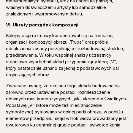
monumentalnym symbolu, lecz na osobistej pamięci,
własnym doświadczeniu artysty lub samodzielnie
znalezionym i wypromowanym detalu.
VI. Ukryty porządek kompozycji
Kolejny etap rozmowy koncentrował się na formalnej
organizacji kompozycji obrazu „Trupa” oraz próbie
odnalezienia zasady porządkującej rozbudowaną strukturę
przedstawienia. W toku wspólnej analizy uczestnicy
stopniowo wyodrębnili układ przypominający literę „V”,
który ostatecznie uznano za jedną z podstawowych osi
organizujących obraz.
Zwracano uwagę, że ramiona tego układu budowane są
zarówno przez ustawienie postaci, rozmieszczenie
głównych mas kompozycyjnych, jak i akcentów świetlnych.
Podstawę „V” (które może też mieć znaczenie
symboliczne) sytuowano w dolnej partii obrazu, w pobliżu
elementów przedplanu, skąd wzrok widza prowadzony jest
dwutorowo ku centralnej grupie postaci i sylwetce konia.