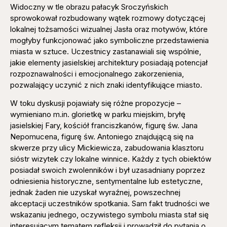
Widoczny w tle obrazu pałacyk Sroczyńskich
sprowokował rozbudowany wątek rozmowy dotyczącej
lokalnej tożsamości wizualnej Jasła oraz motywów, które
mogłyby funkcjonować jako symboliczne przedstawienia
miasta w sztuce. Uczestnicy zastanawiali się wspólnie,
jakie elementy jasielskiej architektury posiadają potencjał
rozpoznawalności i emocjonalnego zakorzenienia,
pozwalający uczynić z nich znaki identyfikujące miasto.
W toku dyskusji pojawiały się różne propozycje –
wymieniano m.in. glorietkę w parku miejskim, bryłę
jasielskiej Fary, kościół franciszkanów, figurę św. Jana
Nepomucena, figurę św. Antoniego znajdującą się na
skwerze przy ulicy Mickiewicza, zabudowania klasztoru
sióstr wizytek czy lokalne winnice. Każdy z tych obiektów
posiadał swoich zwolenników i był uzasadniany poprzez
odniesienia historyczne, sentymentalne lub estetyczne,
jednak żaden nie uzyskał wyraźnej, powszechnej
akceptacji uczestników spotkania. Sam fakt trudności we
wskazaniu jednego, oczywistego symbolu miasta stał się
interesującym tematem refleksji i prowadził do pytania o