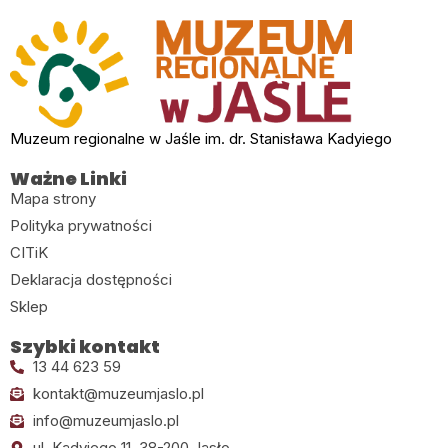
Muzeum regionalne w Jaśle im. dr. Stanisława Kadyiego
Ważne Linki
Mapa strony
Polityka prywatności
CITiK
Deklaracja dostępności
Sklep
Szybki kontakt
13 44 623 59
kontakt@muzeumjaslo.pl
info@muzeumjaslo.pl
ul. Kadyiego 11, 38-200 Jasło