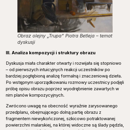
Obraz olejny „Trupa” Piotra Betleja – temat
dyskusji
III. Analiza kompozycji i struktury obrazu
Dyskusja miała charakter otwarty i rozwijała się stopniowo
– od pierwszych intuicyjnych reakcji uczestników po
bardziej pogłębioną analizę formalną i znaczeniową dzieła.
Po wstępnym uporządkowaniu rozmowy uczestnicy podjęli
próbę opisu obrazu poprzez wyodrębnienie zawartych w
nim planów kompozycyjnych.
Zwrócono uwagę na obecność wyraźnie zarysowanego
przedplanu, obejmującego dolną partię obrazu z
fragmentem niewykończonej, szkicowo potraktowanej
powierzchni malarskiej, na której widoczne są ślady pędzla,