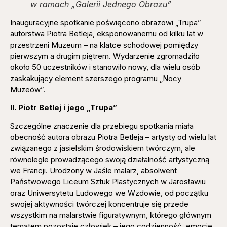
w ramach „Galerii Jednego Obrazu”
Inauguracyjne spotkanie poświęcono obrazowi „Trupa”
autorstwa Piotra Betleja, eksponowanemu od kilku lat w
przestrzeni Muzeum – na klatce schodowej pomiędzy
pierwszym a drugim piętrem. Wydarzenie zgromadziło
około 50 uczestników i stanowiło nowy, dla wielu osób
zaskakujący element szerszego programu „Nocy
Muzeów”.
II. Piotr Betlej i jego „Trupa”
Szczególne znaczenie dla przebiegu spotkania miała
obecność autora obrazu Piotra Betleja – artysty od wielu lat
związanego z jasielskim środowiskiem twórczym, ale
równolegle prowadzącego swoją działalność artystyczną
we Francji. Urodzony w Jaśle malarz, absolwent
Państwowego Liceum Sztuk Plastycznych w Jarosławiu
oraz Uniwersytetu Ludowego we Wzdowie, od początku
swojej aktywności twórczej koncentruje się przede
wszystkim na malarstwie figuratywnym, którego głównym
tematem pozostaje człowiek – jego codzienność, emocje,