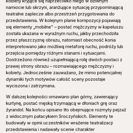
kobiety kryjące się naprzeciwko niego w dziwnym
namiocie lub skrzyni, aranżujące sytuację przypominającą
teatralne zaplecze albo przestrzeń przygotowania do
przedstawienia. W kolejnym planie kompozycji pojawiają
się elementy „mobilne” – postać mężczyzny w kapeluszu
została ukazana w wyraźnym ruchu, jakby przechodziła
przez płaszczyznę obrazu, natomiast obecność konia
interpretowano jako możliwą metaforę ruchu, podróży lub
przejścia pomiędzy różnymi stanami i sytuacjami.
Dostrzeżono również uzupełniającą rolę dwóch postaci z
prawej strony obrazu – rozmawiającego mężczyzny i
kobiety. Jednocześnie zauważano, że mimo potencjalnej
dynamiki tych motywów całość sceny pozostaje
wyciszona i zatrzymana.
W dalszej kolejności omawiano plan górny, zawierający
kurtynę, postać męską trzymającą w dłoniach grę oraz
żyrandol. Na końcu opisano tło obejmujące rozmyty pejzaż
z widocznym pałacykiem Sroczyńskich. Elementy te
budowały w opinii uczestników wrażenie teatralizacji
przedstawienia i nadawały scenie charakter