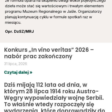
że formuła oparta na skupieniu uwagi wokół pojedynczego
dzieła może stać się wartościowym i trwałym elementem
programu Muzeum Regionalnego w Jaśle. Organizatorzy
planują kontynuację cyklu w formule spotkań raz w
miesiącu.
Opr. DzSZ/MRJ
Konkurs „In vino veritas” 2026 –
nabór prac zakończony
31 lipca, 2026
Czytaj dalej »
Dziś mijają 112 lata od dnia, w
którym 28 lipca 1914 roku Austro-
Węgry wypowiedziały wojnę Serbii.
To właśnie wtedy rozpoczęły się
wydarzenia, które doprowadziły do