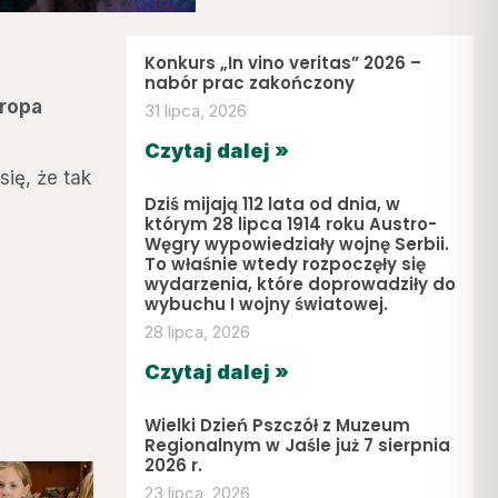
Konkurs „In vino veritas” 2026 –
nabór prac zakończony
uropa
31 lipca, 2026
Czytaj dalej »
się, że tak
Dziś mijają 112 lata od dnia, w
którym 28 lipca 1914 roku Austro-
Węgry wypowiedziały wojnę Serbii.
To właśnie wtedy rozpoczęły się
wydarzenia, które doprowadziły do
wybuchu I wojny światowej.
28 lipca, 2026
Czytaj dalej »
Wielki Dzień Pszczół z Muzeum
Regionalnym w Jaśle już 7 sierpnia
2026 r.
23 lipca, 2026