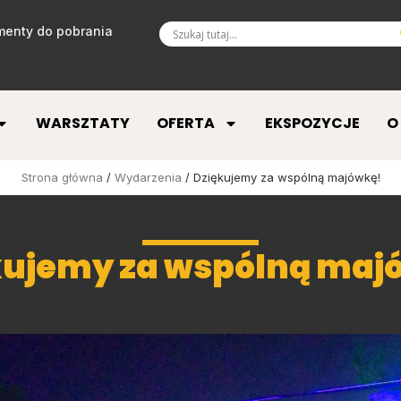
enty do pobrania
WARSZTATY
OFERTA
EKSPOZYCJE
O
Strona główna
/
Wydarzenia
/ Dziękujemy za wspólną majówkę!
kujemy za wspólną maj