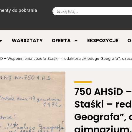
enty do pobrania
WARSZTATY
OFERTA
EKSPOZYCJE
O
D – Wspomnienia Józefa Staśki – redaktora „Młodego Geografa”, czasop
750 AHSiD 
Staśki – re
Geografa”, 
gimnazjum, 