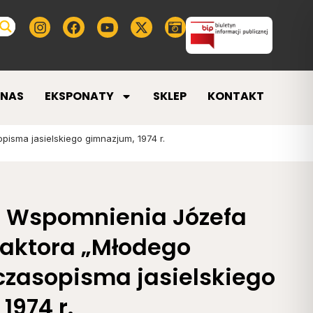
 NAS
EKSPONATY
SKLEP
KONTAKT
isma jasielskiego gimnazjum, 1974 r.
– Wspomnienia Józefa
daktora „Młodego
czasopisma jasielskiego
1974 r.