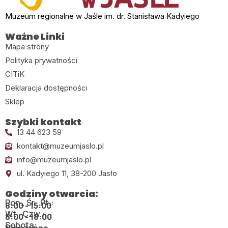
Muzeum regionalne w Jaśle im. dr. Stanisława Kadyiego
Ważne Linki
Mapa strony
Polityka prywatności
CITiK
Deklaracja dostępności
Sklep
Szybki kontakt
13 44 623 59
kontakt@muzeumjaslo.pl
info@muzeumjaslo.pl
ul. Kadyiego 11, 38-200 Jasło
Godziny otwarcia:
Pon., Śr., Pt.:
8:00 - 15:00
Wt., Czw.:
8:00 - 18:00
Sobota:
Nieczynne