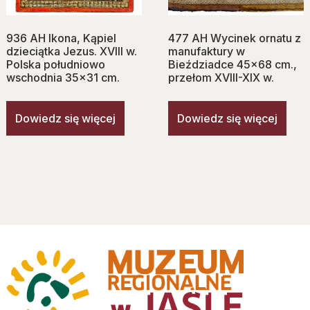
936 AH Ikona, Kąpiel
477 AH Wycinek ornatu z
dzieciątka Jezus. XVIII w.
manufaktury w
Polska południowo
Bieździadce 45×68 cm.,
wschodnia 35×31 cm.
przełom XVIII-XIX w.
Dowiedz się więcej
Dowiedz się więcej