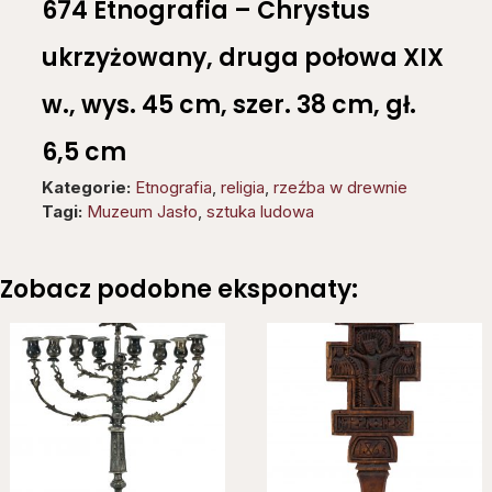
674 Etnografia – Chrystus
ukrzyżowany, druga połowa XIX
w., wys. 45 cm, szer. 38 cm, gł.
6,5 cm
Kategorie:
Etnografia
,
religia
,
rzeźba w drewnie
Tagi:
Muzeum Jasło
,
sztuka ludowa
Zobacz podobne eksponaty: