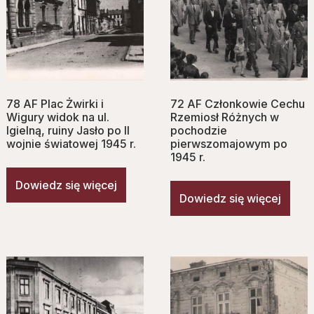
78 AF Plac Żwirki i
72 AF Członkowie Cechu
Wigury widok na ul.
Rzemiosł Różnych w
Igielną, ruiny Jasło po II
pochodzie
wojnie światowej 1945 r.
pierwszomajowym po
1945 r.
Dowiedz się więcej
Dowiedz się więcej