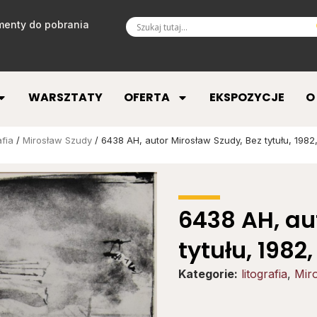
enty do pobrania
WARSZTATY
OFERTA
EKSPOZYCJE
O
afia
/
Mirosław Szudy
/ 6438 AH, autor Mirosław Szudy, Bez tytułu, 1982,
6438 AH, au
tytułu, 1982,
Kategorie:
litografia
,
Mir