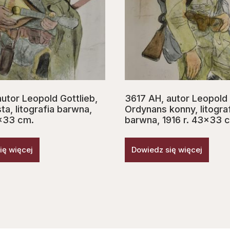
utor Leopold Gottlieb,
3617 AH, autor Leopold 
ta, litografia barwna,
Ordynans konny, litogra
3×33 cm.
barwna, 1916 r. 43×33 
ię więcej
Dowiedz się więcej