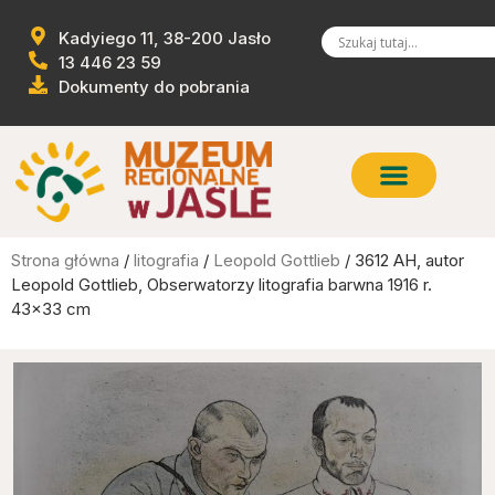
Kadyiego 11, 38-200 Jasło
13 446 23 59
Dokumenty do pobrania
Strona główna
/
litografia
/
Leopold Gottlieb
/ 3612 AH, autor
Leopold Gottlieb, Obserwatorzy litografia barwna 1916 r.
43×33 cm