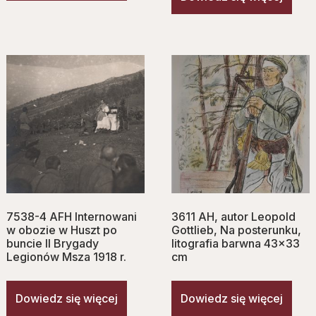
7538-4 AFH Internowani
3611 AH, autor Leopold
w obozie w Huszt po
Gottlieb, Na posterunku,
buncie II Brygady
litografia barwna 43×33
Legionów Msza 1918 r.
cm
Dowiedz się więcej
Dowiedz się więcej