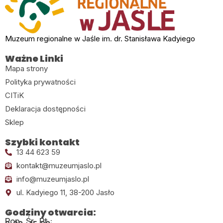
Muzeum regionalne w Jaśle im. dr. Stanisława Kadyiego
Ważne Linki
Mapa strony
Polityka prywatności
CITiK
Deklaracja dostępności
Sklep
Szybki kontakt
13 44 623 59
kontakt@muzeumjaslo.pl
info@muzeumjaslo.pl
ul. Kadyiego 11, 38-200 Jasło
Godziny otwarcia:
Pon., Śr., Pt.: