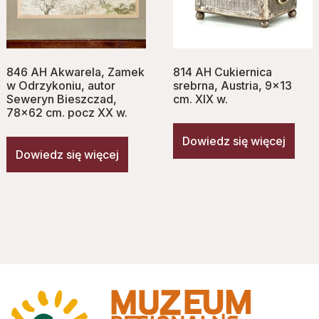
846 AH Akwarela, Zamek
814 AH Cukiernica
w Odrzykoniu, autor
srebrna, Austria, 9×13
Seweryn Bieszczad,
cm. XIX w.
78×62 cm. pocz XX w.
Dowiedz się więcej
Dowiedz się więcej