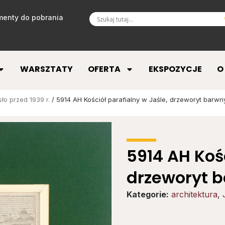
enty do pobrania
WARSZTATY
OFERTA
EKSPOZYCJE
O
ło przed 1939 r.
/ 5914 AH Kościół parafialny w Jaśle, drzeworyt barwny
5914 AH Kośc
drzeworyt ba
Kategorie:
architektura
,