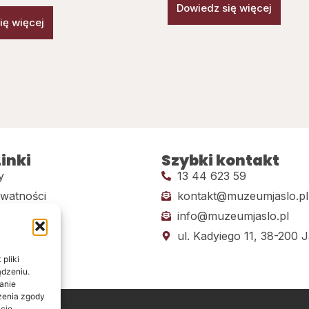
Dowiedz się więcej
ię więcej
inki
Szybki kontakt
y
13 44 623 59
ywatności
kontakt@muzeumjaslo.pl
info@muzeumjaslo.pl
dostępności
ul. Kadyiego 11, 38-200 J
pliki
ądzeniu.
anie
ażenia zgody
cje.