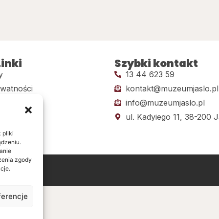
inki
Szybki kontakt
y
13 44 623 59
ywatności
kontakt@muzeumjaslo.pl
info@muzeumjaslo.pl
dostępności
ul. Kadyiego 11, 38-200 J
pliki
ądzeniu.
anie
ażenia zgody
cje.
ine
ferencje