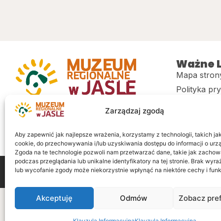
Ważne L
Mapa stron
Polityka pr
Muzeum regionalne w Jaśle im. dr.
CITiK
Zarządzaj zgodą
Stanisława Kadyiego
Deklaracja 
Sklep
Aby zapewnić jak najlepsze wrażenia, korzystamy z technologii, takich jak 
cookie, do przechowywania i/lub uzyskiwania dostępu do informacji o urz
Zgoda na te technologie pozwoli nam przetwarzać dane, takie jak zachow
podczas przeglądania lub unikalne identyfikatory na tej stronie. Brak wyr
lub wycofanie zgody może niekorzystnie wpłynąć na niektóre cechy i funk
Wszelkie prawa zastrzeżone
Realizacja: LiderOnl
Akceptuję
Odmów
Zobacz pre
Klauzula Informacyjna
Klauzula Informacyjna