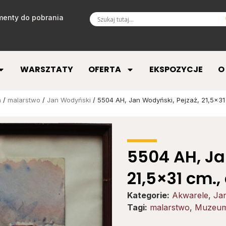
enty do pobrania
WARSZTATY
OFERTA
EKSPOZYCJE
O
a
/
malarstwo
/
Jan Wodyński
/ 5504 AH, Jan Wodyński, Pejzaż, 21,5×31
5504 AH, Ja
21,5×31 cm.
Kategorie:
Akwarele
,
Ja
Tagi:
malarstwo
,
Muzeum