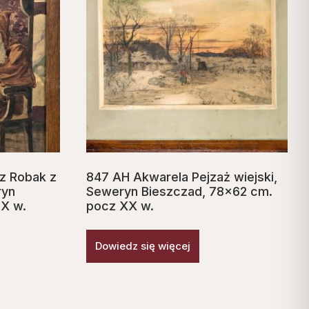
dz Robak z
847 AH Akwarela Pejzaż wiejski,
ryn
Seweryn Bieszczad, 78×62 cm.
IX w.
pocz XX w.
Dowiedz się więcej