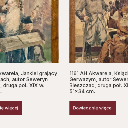
warela, Jankiel grający
1161 AH Akwarela, Ksią
ach, autor Seweryn
Gerwazym, autor Sewe
 druga poł. XIX w.
Bieszczad, druga poł. X
.
51×34 cm.
ię więcej
Dowiedz się więcej