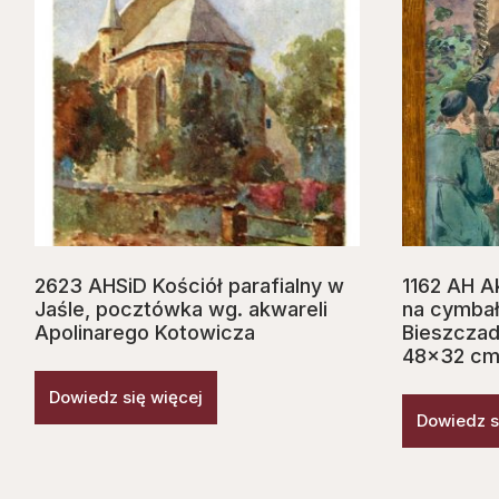
2623 AHSiD Kościół parafialny w
1162 AH Ak
Jaśle, pocztówka wg. akwareli
na cymbał
Apolinarego Kotowicza
Bieszczad,
48×32 cm
Dowiedz się więcej
Dowiedz s