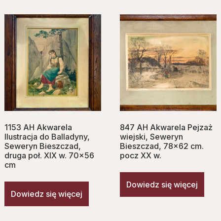
1153 AH Akwarela
847 AH Akwarela Pejzaż
Ilustracja do Balladyny,
wiejski, Seweryn
Seweryn Bieszczad,
Bieszczad, 78×62 cm.
druga poł. XIX w. 70×56
pocz XX w.
cm
Dowiedz się więcej
Dowiedz się więcej