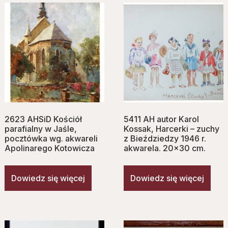
2623 AHSiD Kościół
5411 AH autor Karol
parafialny w Jaśle,
Kossak, Harcerki – zuchy
pocztówka wg. akwareli
z Bieździedzy 1946 r.
Apolinarego Kotowicza
akwarela. 20×30 cm.
Dowiedz się więcej
Dowiedz się więcej