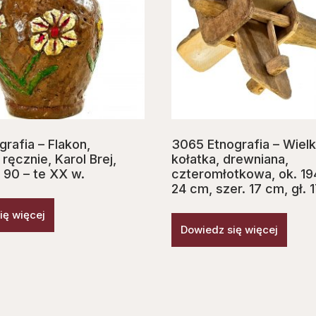
rafia – Flakon,
3065 Etnografia – Wiel
ęcznie, Karol Brej,
kołatka, drewniana,
a 90 – te XX w.
czteromłotkowa, ok. 194
24 cm, szer. 17 cm, gł. 
ię więcej
Dowiedz się więcej