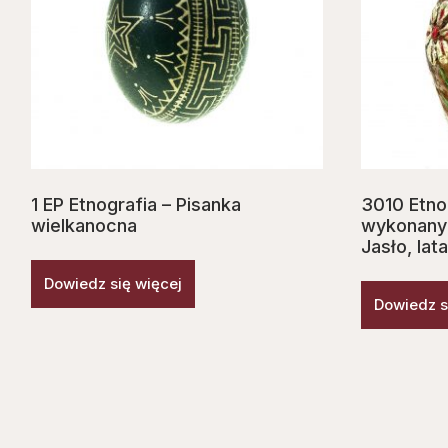
1 EP Etnografia – Pisanka
3010 Etnog
wielkanocna
wykonany r
Jasło, lat
Dowiedz się więcej
Dowiedz s