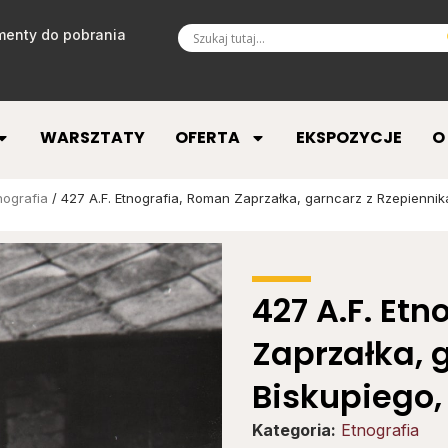
enty do pobrania
WARSZTATY
OFERTA
EKSPOZYCJE
O
nografia
/ 427 A.F. Etnografia, Roman Zaprzałka, garncarz z Rzepiennika
427 A.F. Et
Zaprzałka, 
Biskupiego, 
Kategoria:
Etnografia