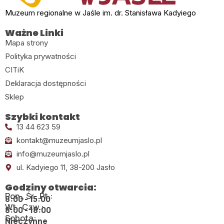
Muzeum regionalne w Jaśle im. dr. Stanisława Kadyiego
Ważne Linki
Mapa strony
Polityka prywatności
CITiK
Deklaracja dostępności
Sklep
Szybki kontakt
13 44 623 59
kontakt@muzeumjaslo.pl
info@muzeumjaslo.pl
ul. Kadyiego 11, 38-200 Jasło
Godziny otwarcia:
Pon., Śr., Pt.:
8:00 - 15:00
Wt., Czw.:
8:00 - 18:00
Sobota:
Nieczynne