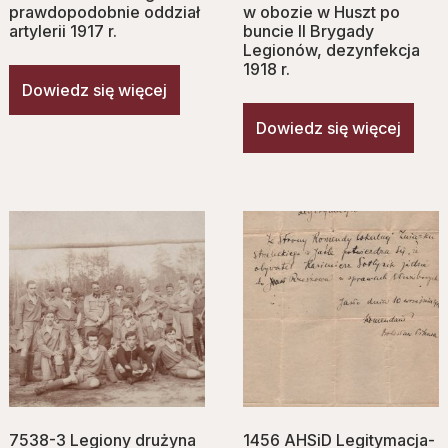
prawdopodobnie oddział
w obozie w Huszt po
artylerii 1917 r.
buncie II Brygady
Legionów, dezynfekcja
1918 r.
Dowiedz się więcej
Dowiedz się więcej
7538-3 Legiony drużyna
1456 AHSiD Legitymacja-