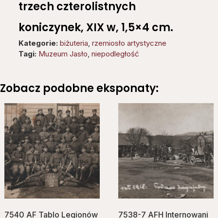
trzech czterolistnych
koniczynek, XIX w, 1,5×4 cm.
Kategorie:
biżuteria
,
rzemiosło artystyczne
Tagi:
Muzeum Jasło
,
niepodległość
Zobacz podobne eksponaty:
7540 AF Tablo Legionów
7538-7 AFH Internowani