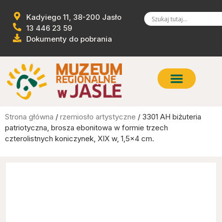
Kadyiego 11, 38-200 Jasło
13 446 23 59
Dokumenty do pobrania
Strona główna
/
rzemiosło artystyczne
/ 3301 AH biżuteria
patriotyczna, brosza ebonitowa w formie trzech
czterolistnych koniczynek, XIX w, 1,5×4 cm.