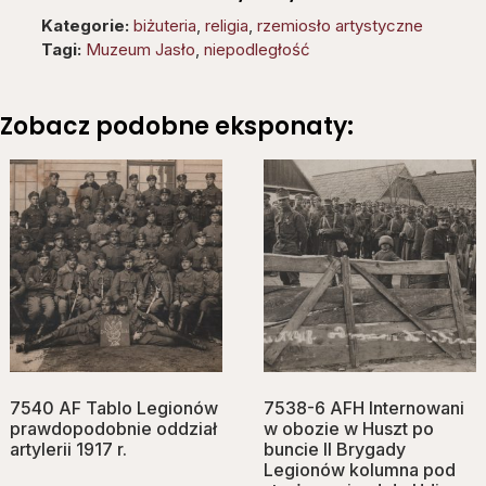
Kategorie:
biżuteria
,
religia
,
rzemiosło artystyczne
Tagi:
Muzeum Jasło
,
niepodległość
Zobacz podobne eksponaty:
7540 AF Tablo Legionów
7538-6 AFH Internowani
prawdopodobnie oddział
w obozie w Huszt po
artylerii 1917 r.
buncie II Brygady
Legionów kolumna pod