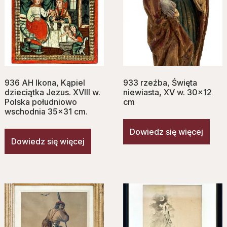
936 AH Ikona, Kąpiel
933 rzeźba, Ś‌więta
dzieciątka Jezus. XVIII w.
niewiasta, XV w. 30×12
Polska południowo
cm
wschodnia 35×31 cm.
Dowiedz się więcej
Dowiedz się więcej