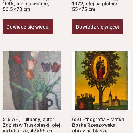
1945, olej na płótnie,
1972, olej na płótnie,
53,5×73 cm
55×75 cm
Dowiedz się więcej
Dowiedz się więcej
519 AH, Tulipany, autor
650 Etnografia – Matka
Zdzisław Truskolaski, olej
Boska Rzeszowska,
na tekturze, 47×69 cm
obraz na blasze