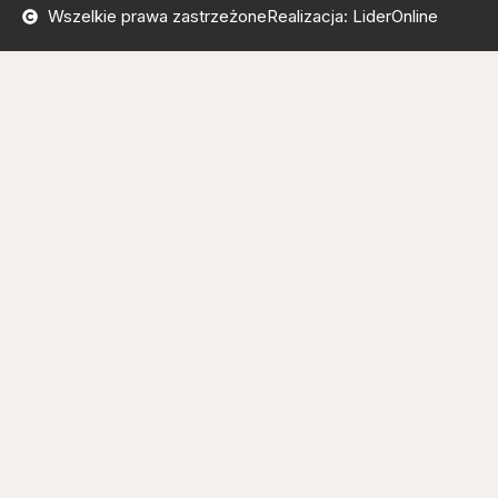
Wszelkie prawa zastrzeżone
Realizacja: LiderOnline