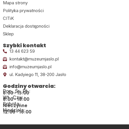
Mapa strony
Polityka prywatności
CITiK
Deklaracja dostępności
Sklep
Szybki kontakt
13 44 623 59
kontakt@muzeumjaslo.pl
info@muzeumjaslo.pl
ul. Kadyiego 11, 38-200 Jasło
Godziny otwarcia:
Pon., Śr., Pt.:
8:00 - 15:00
Wt., Czw.:
8:00 - 18:00
Sobota:
Nieczynne
Niedziela:
12:00 - 16:00