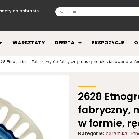
enty do pobrania
WARSZTATY
OFERTA
EKSPOZYCJE
O
28 Etnografia – Talerz, wyrób fabryczny, naczynie ukształtowane w fo
2628 Etnogr
fabryczny, 
w formie, r
Kategorie:
ceramika
,
Etn