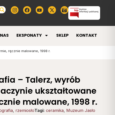
 NAS
EKSPONATY
SKLEP
KONTAKT
rmie, ręcznie malowane, 1998 r.
afia – Talerz, wyrób
naczynie ukształtowane
ęcznie malowane, 1998 r.
ografia
,
rzemiosło
Tagi:
ceramika
,
Muzeum Jasło