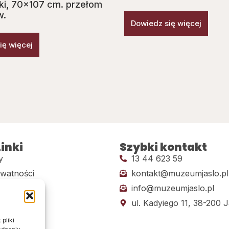
i, 70×107 cm. przełom
w.
Dowiedz się więcej
ię więcej
inki
Szybki kontakt
y
13 44 623 59
ywatności
kontakt@muzeumjaslo.pl
info@muzeumjaslo.pl
dostępności
ul. Kadyiego 11, 38-200 J
pliki