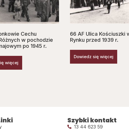
łonkowie Cechu
66 AF Ulica Kościuszki 
 Różnych w pochodzie
Rynku przed 1939 r.
ajowym po 1945 r.
Dowiedz się więcej
ię więcej
inki
Szybki kontakt
y
13 44 623 59