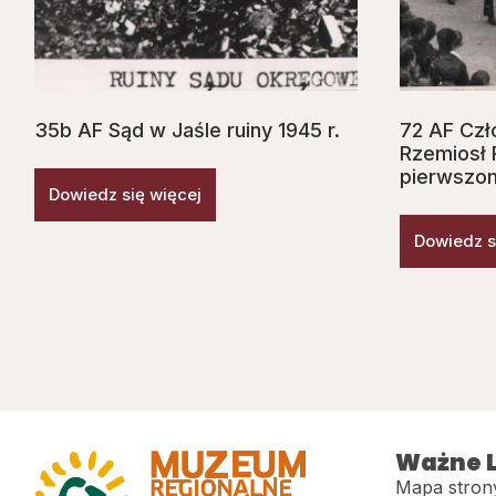
35b AF Sąd w Jaśle ruiny 1945 r.
72 AF Cz
Rzemiosł
pierwszom
Dowiedz się więcej
Dowiedz s
Ważne L
Mapa stron