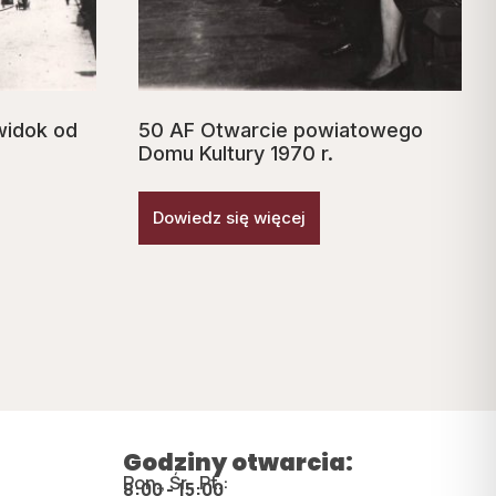
widok od
50 AF Otwarcie powiatowego
Domu Kultury 1970 r.
Dowiedz się więcej
Godziny otwarcia:
Pon., Śr., Pt.:
8:00 - 15:00