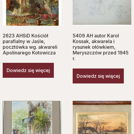
2623 AHSiD Kościół
5409 AH autor Karol
parafialny w Jaśle,
Kossak, akwarela i
pocztówka wg. akwareli
rysunek ołówkiem,
Apolinarego Kotowicza
Meryszczów przed 1945
r.
Dowiedz się więcej
Dowiedz się więcej