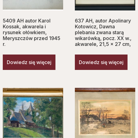
5409 AH autor Karol
637 AH, autor Apolinary
Kossak, akwarela i
Kotowicz, Dawna
rysunek ołówkiem,
plebania zwana starą
Meryszczów przed 1945
wikarówką, pocz. XX w.,
r.
akwarele, 21,5 x 27 cm,
Dowiedz się więcej
Dowiedz się więcej