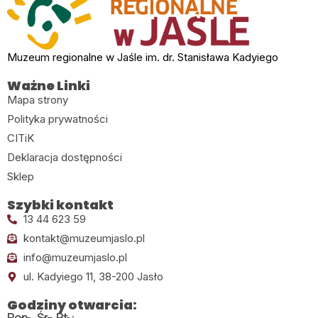
Muzeum regionalne w Jaśle im. dr. Stanisława Kadyiego
Ważne Linki
Mapa strony
Polityka prywatności
CITiK
Deklaracja dostępności
Sklep
Szybki kontakt
13 44 623 59
kontakt@muzeumjaslo.pl
info@muzeumjaslo.pl
ul. Kadyiego 11, 38-200 Jasło
Godziny otwarcia:
Pon., Śr., Pt.: