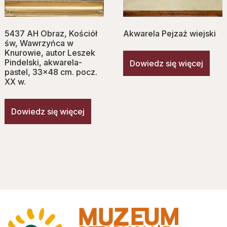
5437 AH Obraz, Kościół
Akwarela Pejzaż wiejski
św, Wawrzyńca w
Knurowie, autor Leszek
Pindelski, akwarela-
Dowiedz się więcej
pastel, 33×48 cm. pocz.
XX w.
Dowiedz się więcej