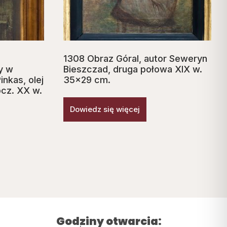
1308 Obraz Góral, autor Seweryn
y w
Bieszczad, druga połowa XIX w.
inkas, olej
35×29 cm.
cz. XX w.
Dowiedz się więcej
Godziny otwarcia: