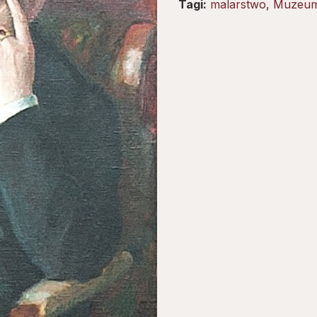
Tagi:
malarstwo
,
Muzeum