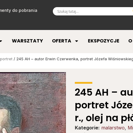
enty do pobrania
WARSZTATY
OFERTA
EKSPOZYCJE
O
portret
/ 245 AH – autor Erwin Czerwenka, portret Józefa Wiśniowskiego,
245 AH – au
portret Józ
r., olej na 
Kategorie:
malarstwo
,
Mi