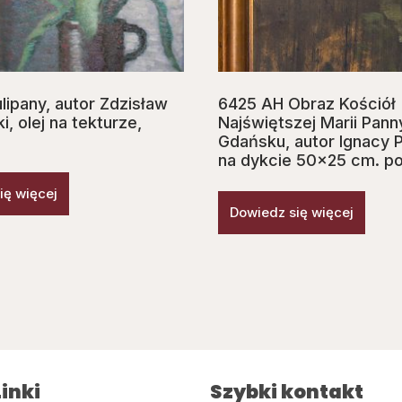
lipany, autor Zdzisław
6425 AH Obraz Kościół
i, olej na tekturze,
Najświętszej Marii Pann
m
Gdańsku, autor Ignacy P
na dykcie 50×25 cm. po
ię więcej
Dowiedz się więcej
inki
Szybki kontakt