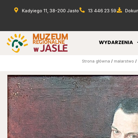
Kadyiego 11, 38-200 Jasło
13 446 23 59
Dokum
WYDARZENIA
Strona główna
/
malarstwo
/