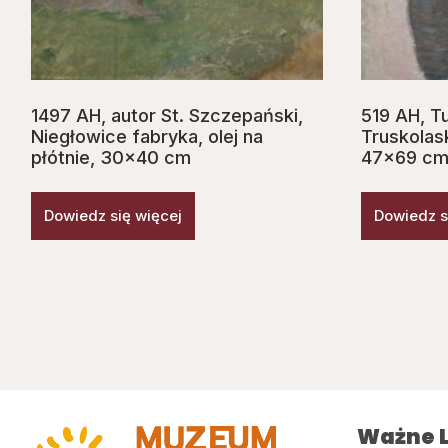
1497 AH, autor St. Szczepański,
519 AH, Tu
Niegłowice fabryka, olej na
Truskolask
płótnie, 30×40 cm
47×69 c
Dowiedz się więcej
Dowiedz s
Ważne L