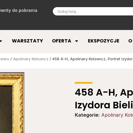
enty do pobrania
WARSZTATY
OFERTA
EKSPOZYCJE
O
rstwo
/
Apolinary Kotowicz
/ 458 A-H, Apolinary Kotowicz, Portret Izydor
458 A-H, Ap
Izydora Biel
Kategorie:
Apolinary Kot