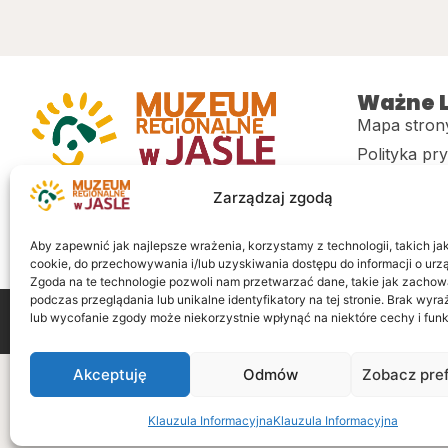
Ważne L
Mapa stron
Polityka pr
Muzeum regionalne w Jaśle im. dr.
CITiK
Zarządzaj zgodą
Stanisława Kadyiego
Deklaracja 
Sklep
Aby zapewnić jak najlepsze wrażenia, korzystamy z technologii, takich jak 
cookie, do przechowywania i/lub uzyskiwania dostępu do informacji o urz
Zgoda na te technologie pozwoli nam przetwarzać dane, takie jak zachow
podczas przeglądania lub unikalne identyfikatory na tej stronie. Brak wyr
lub wycofanie zgody może niekorzystnie wpłynąć na niektóre cechy i funk
Wszelkie prawa zastrzeżone
Realizacja: LiderOnl
Akceptuję
Odmów
Zobacz pre
Klauzula Informacyjna
Klauzula Informacyjna