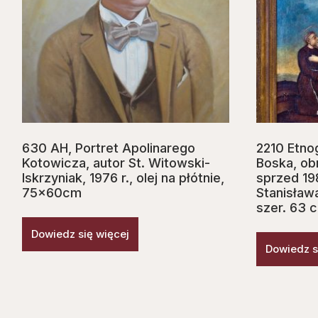
630 AH, Portret Apolinarego
2210 Etno
Kotowicza, autor St. Witowski-
Boska, obr
Iskrzyniak, 1976 r., olej na płótnie,
sprzed 198
75x60cm
Stanisław
szer. 63 
Dowiedz się więcej
Dowiedz s