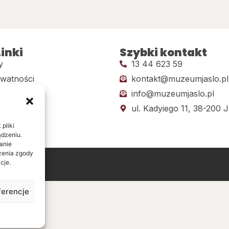
inki
Szybki kontakt
y
13 44 623 59
ywatności
kontakt@muzeumjaslo.pl
info@muzeumjaslo.pl
dostępności
ul. Kadyiego 11, 38-200 J
pliki
ądzeniu.
anie
ażenia zgody
cje.
ine
ferencje