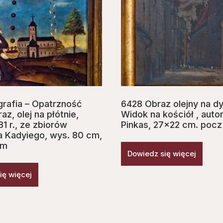
grafia – Opatrzność
6428 Obraz olejny na dy
az, olej na płótnie,
Widok na kościół , auto
1 r., ze zbiorów
Pinkas, 27×22 cm. pocz
a Kadyiego, wys. 80 cm,
cm
Dowiedz się więcej
ię więcej