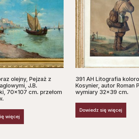
az olejny, Pejzaż z
391 AH Litografia kolor
aglowymi, J.B.
Kosynier, autor Roman 
i, 70×107 cm. przełom
wymiary 32×39 cm.
w.
Dowiedz się więcej
ię więcej