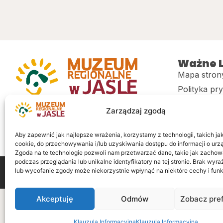
Ważne L
Mapa stron
Polityka pr
Muzeum regionalne w Jaśle im. dr.
CITiK
Zarządzaj zgodą
Stanisława Kadyiego
Deklaracja 
Sklep
Aby zapewnić jak najlepsze wrażenia, korzystamy z technologii, takich jak 
cookie, do przechowywania i/lub uzyskiwania dostępu do informacji o urz
Zgoda na te technologie pozwoli nam przetwarzać dane, takie jak zachow
podczas przeglądania lub unikalne identyfikatory na tej stronie. Brak wyr
lub wycofanie zgody może niekorzystnie wpłynąć na niektóre cechy i funk
Wszelkie prawa zastrzeżone
Realizacja: LiderOnl
Akceptuję
Odmów
Zobacz pre
Klauzula Informacyjna
Klauzula Informacyjna