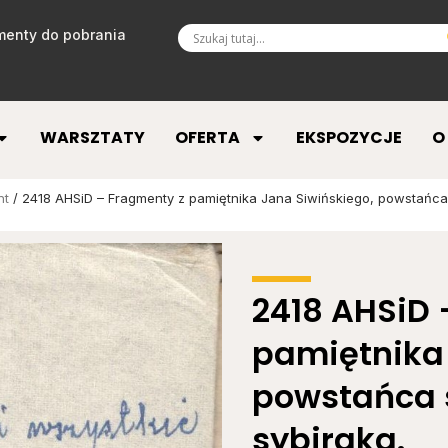
enty do pobrania
WARSZTATY
OFERTA
EKSPOZYCJE
O
nt
/ 2418 AHSiD – Fragmenty z pamiętnika Jana Siwińskiego, powstańca 
2418 AHSiD 
pamiętnika 
powstańca 
sybiraka.