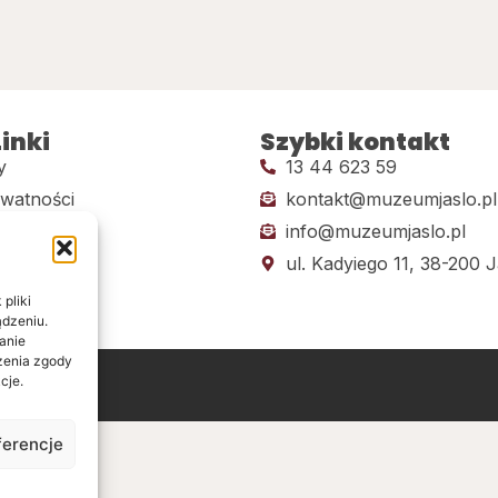
inki
Szybki kontakt
y
13 44 623 59
ywatności
kontakt@muzeumjaslo.pl
info@muzeumjaslo.pl
dostępności
ul. Kadyiego 11, 38-200 J
pliki
ądzeniu.
anie
ażenia zgody
cje.
ine
ferencje