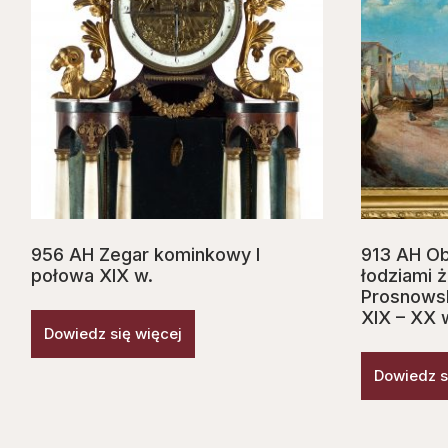
956 AH Zegar kominkowy I
913 AH Obr
połowa XIX w.
łodziami ż
Prosnowsk
XIX – XX 
Dowiedz się więcej
Dowiedz s