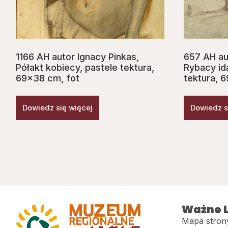
1166 AH autor Ignacy Pinkas,
657 AH au
Półakt kobiecy, pastele tektura,
Rybacy idą
69×38 cm, fot
tektura, 
Dowiedz się więcej
Dowiedz s
Ważne L
Mapa stron