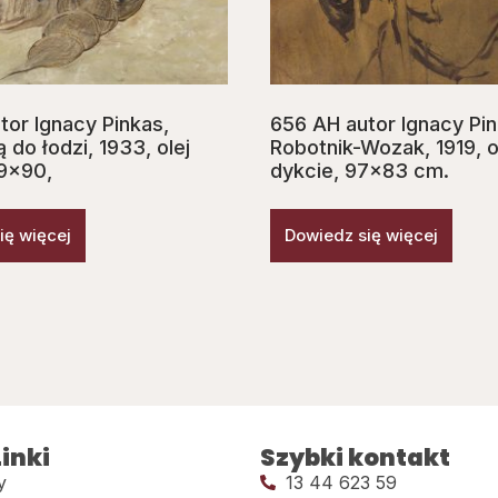
tor Ignacy Pinkas,
656 AH autor Ignacy Pin
 do łodzi, 1933, olej
Robotnik-Wozak, 1919, o
69×90,
dykcie, 97×83 cm.
ię więcej
Dowiedz się więcej
inki
Szybki kontakt
y
13 44 623 59