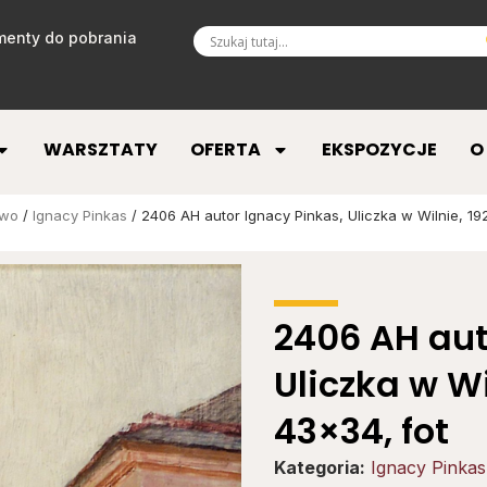
enty do pobrania
WARSZTATY
OFERTA
EKSPOZYCJE
O
two
/
Ignacy Pinkas
/ 2406 AH autor Ignacy Pinkas, Uliczka w Wilnie, 192
2406 AH aut
Uliczka w Wi
43×34, fot
Kategoria:
Ignacy Pinkas