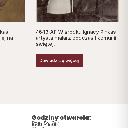
kas,
4643 AF W środku Ignacy Pinkas
lej na
artysta malarz podczas I komunii
świętej.
Dowiedz się więcej
Godziny otwarcia:
Pon., Śr., Pt.:
8:00 - 15:00