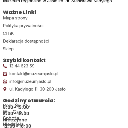
Muzeum regionalne w Jaśle im. dr. Stanisława Kadyiego
Ważne Linki
Mapa strony
Polityka prywatności
CITiK
Deklaracja dostępności
Sklep
Szybki kontakt
13 44 623 59
kontakt@muzeumjaslo.pl
info@muzeumjaslo.pl
ul. Kadyiego 11, 38-200 Jasło
Godziny otwarcia:
Pon., Śr., Pt.:
8:00 - 15:00
Wt., Czw.:
8:00 - 18:00
Sobota:
Nieczynne
Niedziela:
12:00 - 16:00