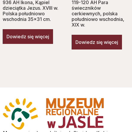
936 AH Ikona, Kąpiel
119-120 AH Para
dzieciątka Jezus. XVIII w.
świeczników
Polska południowo
cerkiewnych, polska
wschodnia 35×31 cm.
południowo wschodnia,
XIX w.
Dowiedz się więcej
Dowiedz się więcej