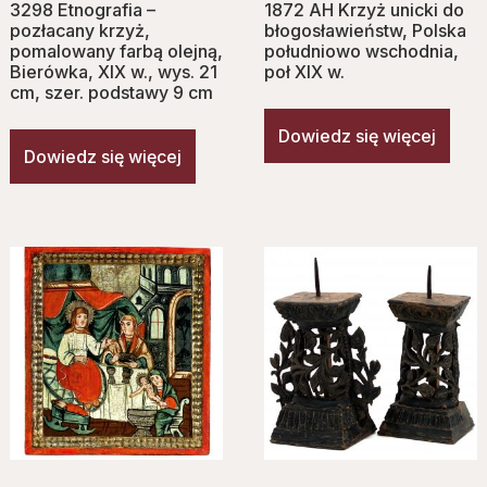
3298 Etnografia –
1872 AH Krzyż unicki do
pozłacany krzyż,
błogosławieństw, Polska
pomalowany farbą olejną,
południowo wschodnia,
Bierówka, XIX w., wys. 21
poł XIX w.
cm, szer. podstawy 9 cm
Dowiedz się więcej
Dowiedz się więcej