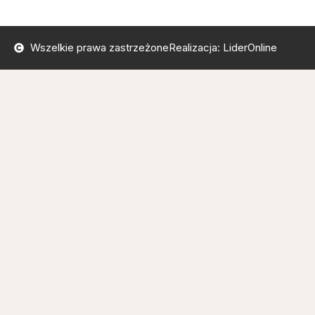
Wszelkie prawa zastrzeżone
Realizacja: LiderOnline