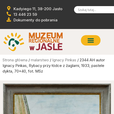
Kadyiego 11, 38-200 Jasło
13 446 23 59
Dokumenty do pobrania
Strona główna
/
malarstwo
/
Ignacy Pinkas
/ 2344 AH autor
Ignacy Pinkas, Rybacy przy łódce z żaglami, 1933, pastele
dykta, 70×40, fot. MSz