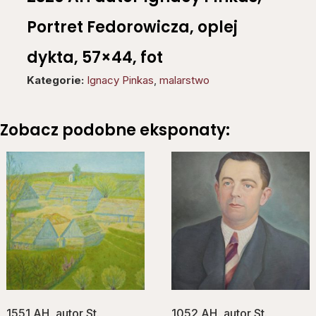
Portret Fedorowicza, oplej
dykta, 57×44, fot
Kategorie:
Ignacy Pinkas
,
malarstwo
Zobacz podobne eksponaty:
1551 AH, autor St.
1052 AH, autor St.