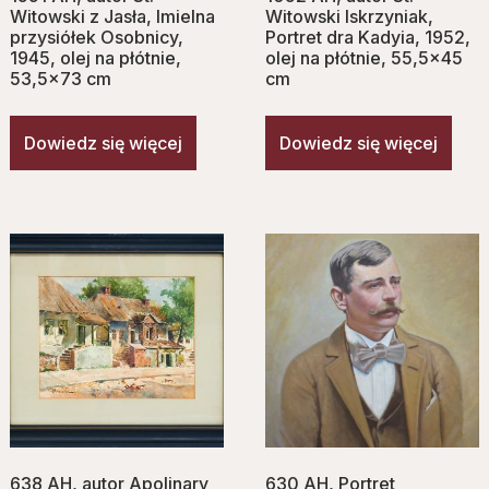
Witowski z Jasła, Imielna
Witowski Iskrzyniak,
przysiółek Osobnicy,
Portret dra Kadyia, 1952,
1945, olej na płótnie,
olej na płótnie, 55,5×45
53,5×73 cm
cm
Dowiedz się więcej
Dowiedz się więcej
638 AH, autor Apolinary
630 AH, Portret