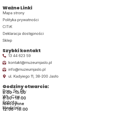
Ważne Linki
Mapa strony
Polityka prywatności
CITiK
Deklaracja dostępności
Sklep
Szybki kontakt
13 44 623 59
kontakt@muzeumjaslo.pl
info@muzeumjaslo.pl
ul. Kadyiego 11, 38-200 Jasło
Godziny otwarcia:
Pon., Śr., Pt.:
8:00 - 15:00
Wt., Czw.:
8:00 - 18:00
Sobota:
Nieczynne
Niedziela:
12:00 - 16:00