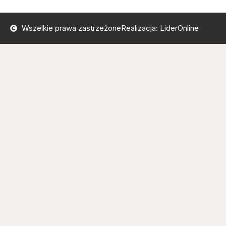
Wszelkie prawa zastrzeżone
Realizacja: LiderOnline