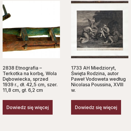
2838 Etnografia –
1733 AH Miedzioryt,
Terkotka na korbę, Wola
Święta Rodzina, autor
Dębowiecka, sprzed
Paweł Vodoweta według
1939 r., dł. 42,5 cm, szer.
Nicolasa Poussina, XVIII
11,8 cm, gł. 6,2 cm
w.
Dowiedz się więcej
Dowiedz się więcej