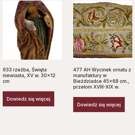
933 rzeźba, Ś‌więta
477 AH Wycinek ornatu z
niewiasta, XV w. 30×12
manufaktury w
cm
Bieździadce 45×68 cm.,
przełom XVIII-XIX w.
Dowiedz się więcej
Dowiedz się więcej