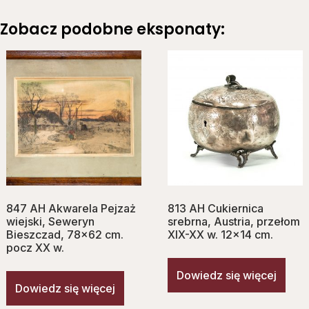
Zobacz podobne eksponaty:
847 AH Akwarela Pejzaż
813 AH Cukiernica
wiejski, Seweryn
srebrna, Austria, przełom
Bieszczad, 78×62 cm.
XIX-XX w. 12×14 cm.
pocz XX w.
Dowiedz się więcej
Dowiedz się więcej