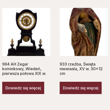
964 AH Zegar
933 rzeźba, Ś‌więta
kominkowy, Wiedeń,
niewiasta, XV w. 30×12
pierwsza połowa XIX w.
cm
Dowiedz się więcej
Dowiedz się więcej