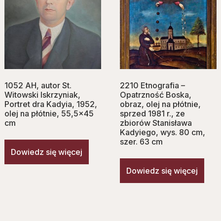
1052 AH, autor St.
2210 Etnografia –
Witowski Iskrzyniak,
Opatrzność Boska,
Portret dra Kadyia, 1952,
obraz, olej na płótnie,
olej na płótnie, 55,5×45
sprzed 1981 r., ze
cm
zbiorów Stanisława
Kadyiego, wys. 80 cm,
szer. 63 cm
Dowiedz się więcej
Dowiedz się więcej